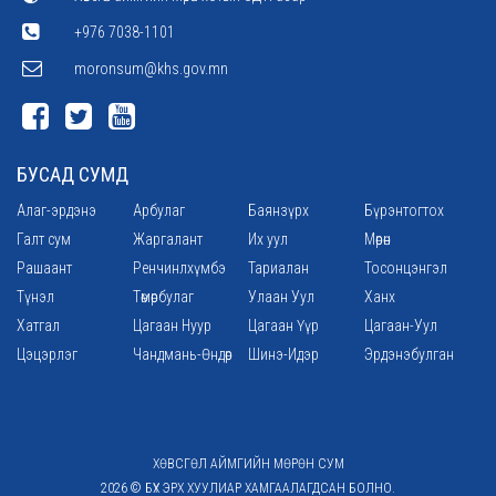
+976 7038-1101
moronsum@khs.gov.mn
БУСАД СУМД
Алаг-эрдэнэ
Арбулаг
Баянзүрх
Бүрэнтогтох
Галт сум
Жаргалант
Их уул
Мөрөн
Рашаант
Ренчинлхүмбэ
Тариалан
Тосонцэнгэл
Түнэл
Төмөрбулаг
Улаан Уул
Ханх
Хатгал
Цагаан Нуур
Цагаан Үүр
Цагаан-Уул
Цэцэрлэг
Чандмань-Өндөр
Шинэ-Идэр
Эрдэнэбулган
ХӨВСГӨЛ АЙМГИЙН МӨРӨН СУМ
2026 © БҮХ ЭРХ ХУУЛИАР ХАМГААЛАГДСАН БОЛНО.