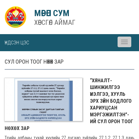
МӨРӨН СУМ
ХӨВСГӨЛ АЙМАГ
ҮНДСЭН ЦЭС
Toggle
navigati
СУЛ ОРОН ТООГ НӨХӨХ ЗАР
“ХЯНАЛТ-
ШИНЖИЛГЭЭ
ҮНЭЛГЭЭ, ХУУЛЬ
ЭРХ ЗҮЙН БОДЛОГО
ХАРИУЦСАН
МЭРГЭЖИЛТЭН”-
ИЙ СУЛ ОРОН ТООГ
НӨХӨХ ЗАР
Төрийн албаны тухай хуулийн 27 дугаар зүйлийн 27.1.2, 27.1.3 дахь