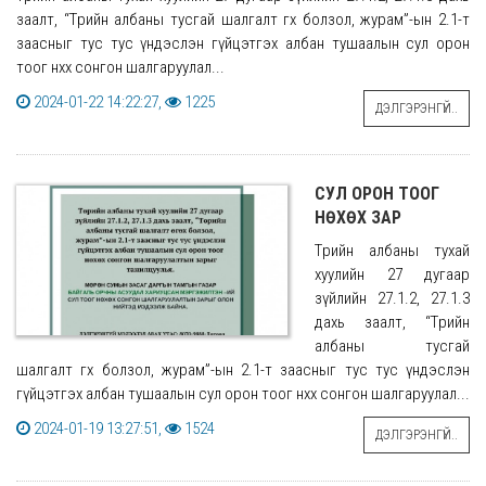
заалт, “Төрийн албаны тусгай шалгалт өгөх болзол, журам”-ын 2.1-т
заасныг тус тус үндэслэн гүйцэтгэх албан тушаалын сул орон
тоог нөхөх сонгон шалгаруулал...
2024-01-22 14:22:27,
1225
ДЭЛГЭРЭНГҮЙ..
СУЛ ОРОН ТООГ
НӨХӨХ ЗАР
Төрийн албаны тухай
хуулийн 27 дугаар
зүйлийн 27.1.2, 27.1.3
дахь заалт, “Төрийн
албаны тусгай
шалгалт өгөх болзол, журам”-ын 2.1-т заасныг тус тус үндэслэн
гүйцэтгэх албан тушаалын сул орон тоог нөхөх сонгон шалгаруулал...
2024-01-19 13:27:51,
1524
ДЭЛГЭРЭНГҮЙ..