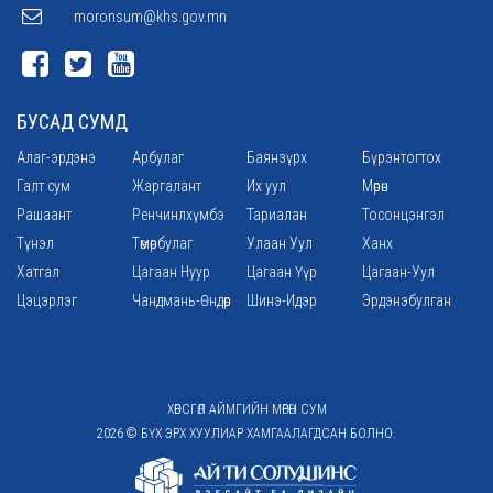
moronsum@khs.gov.mn
БУСАД СУМД
Алаг-эрдэнэ
Арбулаг
Баянзүрх
Бүрэнтогтох
Галт сум
Жаргалант
Их уул
Мөрөн
Рашаант
Ренчинлхүмбэ
Тариалан
Тосонцэнгэл
Түнэл
Төмөрбулаг
Улаан Уул
Ханх
Хатгал
Цагаан Нуур
Цагаан Үүр
Цагаан-Уул
Цэцэрлэг
Чандмань-Өндөр
Шинэ-Идэр
Эрдэнэбулган
ХӨВСГӨЛ АЙМГИЙН МӨРӨН СУМ
2026 © БҮХ ЭРХ ХУУЛИАР ХАМГААЛАГДСАН БОЛНО.