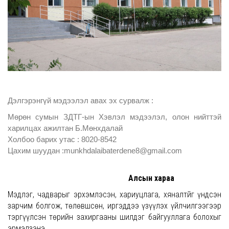
Дэлгэрэнгүй мэдээлэл авах эх сурвалж :
Мөрөн сумын ЗДТГ-ын Хэвлэл мэдээлэл, олон нийттэй
харилцах ажилтан Б.Мөнхдалай
Холбоо барих утас : 8020-8542
Цахим шуудан :munkhdalaibaterdene8@gmail.com
Алсын хараа
Мэдлэг, чадварыг эрхэмлэсэн, хариуцлага, хяналтйг үндсэн
зарчим болгож, төлөвшсөн, иргэддээ үзүүлэх үйлчилгээгээр
тэргүүлсэн төрийн захиргааны шилдэг байгууллага болохыг
эрмэлзэнэ.