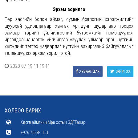
Эрхэм зорилго
Төр засгийн болон аймаг, сумын бодлогын хэрэгжилтийг
шуурхай удирдлагаар хангах, үр дүнг шударгаар тооцох
замаар төрийн үйлчилгээний бүтээмжийг нэмэгдүүлэх,
иргэддээ чанартай үйлчилгээ үзүүлэх, улмаар орон нутгийн
хөгжлийг тэтгэх чадварлаг нутгийн захиргаанб байгууллагыг
төлөвшүүлэх эрхэм зорилготой.
2023-07-19 11:19:11
ХУВААЛЦАХ
ЖИРГЭХ
ХОЛБОО БАРИХ
Хөвсгөл аймгийн Мөрөн хотын ЗДТГазар
+976 7038-1101