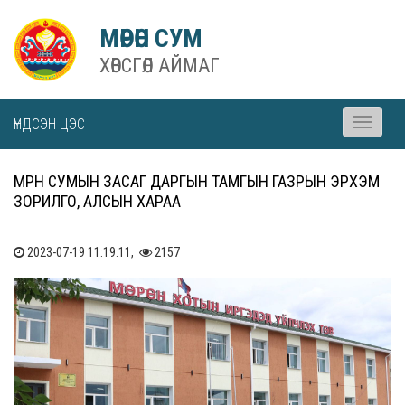
МӨРӨН СУМ
ХӨВСГӨЛ АЙМАГ
ҮНДСЭН ЦЭС
Toggle
navigati
МӨРӨН СУМЫН ЗАСАГ ДАРГЫН ТАМГЫН ГАЗРЫН ЭРХЭМ
ЗОРИЛГО, АЛСЫН ХАРАА
2023-07-19 11:19:11,
2157