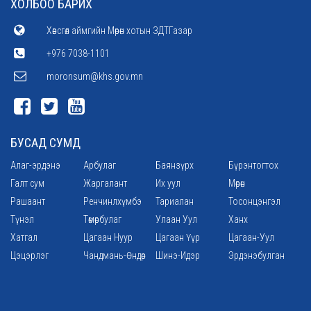
ХОЛБОО БАРИХ
Хөвсгөл аймгийн Мөрөн хотын ЗДТГазар
+976 7038-1101
moronsum@khs.gov.mn
БУСАД СУМД
Алаг-эрдэнэ
Арбулаг
Баянзүрх
Бүрэнтогтох
Галт сум
Жаргалант
Их уул
Мөрөн
Рашаант
Ренчинлхүмбэ
Тариалан
Тосонцэнгэл
Түнэл
Төмөрбулаг
Улаан Уул
Ханх
Хатгал
Цагаан Нуур
Цагаан Үүр
Цагаан-Уул
Цэцэрлэг
Чандмань-Өндөр
Шинэ-Идэр
Эрдэнэбулган