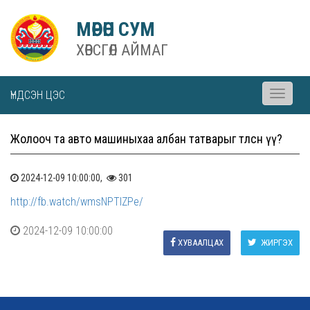
МӨРӨН СУМ
ХӨВСГӨЛ АЙМАГ
ҮНДСЭН ЦЭС
Toggle
navigati
Жолооч та авто машиныхаа албан татварыг төлсөн үү?
2024-12-09 10:00:00,
301
http://fb.watch/wmsNPTIZPe/
2024-12-09 10:00:00
ХУВААЛЦАХ
ЖИРГЭХ