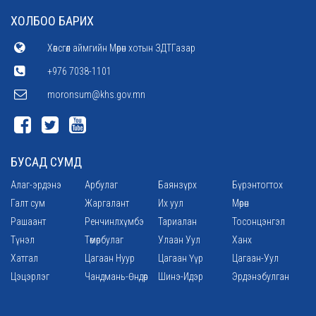
ХОЛБОО БАРИХ
Хөвсгөл аймгийн Мөрөн хотын ЗДТГазар
+976 7038-1101
moronsum@khs.gov.mn
БУСАД СУМД
Алаг-эрдэнэ
Арбулаг
Баянзүрх
Бүрэнтогтох
Галт сум
Жаргалант
Их уул
Мөрөн
Рашаант
Ренчинлхүмбэ
Тариалан
Тосонцэнгэл
Түнэл
Төмөрбулаг
Улаан Уул
Ханх
Хатгал
Цагаан Нуур
Цагаан Үүр
Цагаан-Уул
Цэцэрлэг
Чандмань-Өндөр
Шинэ-Идэр
Эрдэнэбулган