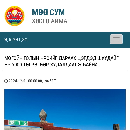
МӨРӨН СУМ
ХӨВСГӨЛ АЙМАГ
ҮНДСЭН ЦЭС
Toggle
navigati
МОГОЙН ГОЛЫН НҮҮРСИЙГ ДАРААХ ЦЭГҮҮДЭД ШУУДАЙГ
НЬ 6000 ТӨГРӨГӨӨР ХУДАЛДААЛЖ БАЙНА.
2024-12-01 00:00:00,
597