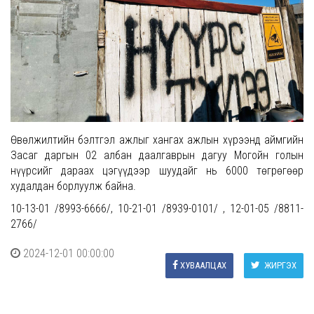
Өвөлжилтийн бэлтгэл ажлыг хангах ажлын хүрээнд аймгийн
Засаг даргын 02 албан даалгаврын дагуу Могойн голын
нүүрсийг дараах цэгүүдээр шуудайг нь 6000 төгрөгөөр
худалдан борлуулж байна.
10-13-01 /8993-6666/, 10-21-01 /8939-0101/ , 12-01-05 /8811-
2766/
2024-12-01 00:00:00
ХУВААЛЦАХ
ЖИРГЭХ