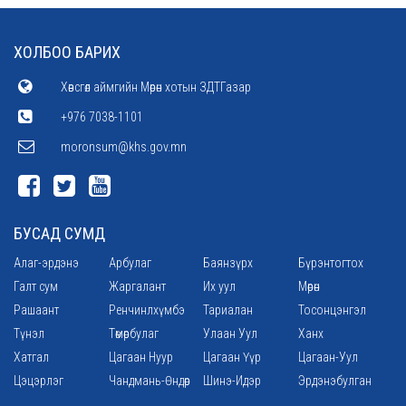
ХОЛБОО БАРИХ
Хөвсгөл аймгийн Мөрөн хотын ЗДТГазар
+976 7038-1101
moronsum@khs.gov.mn
БУСАД СУМД
Алаг-эрдэнэ
Арбулаг
Баянзүрх
Бүрэнтогтох
Галт сум
Жаргалант
Их уул
Мөрөн
Рашаант
Ренчинлхүмбэ
Тариалан
Тосонцэнгэл
Түнэл
Төмөрбулаг
Улаан Уул
Ханх
Хатгал
Цагаан Нуур
Цагаан Үүр
Цагаан-Уул
Цэцэрлэг
Чандмань-Өндөр
Шинэ-Идэр
Эрдэнэбулган