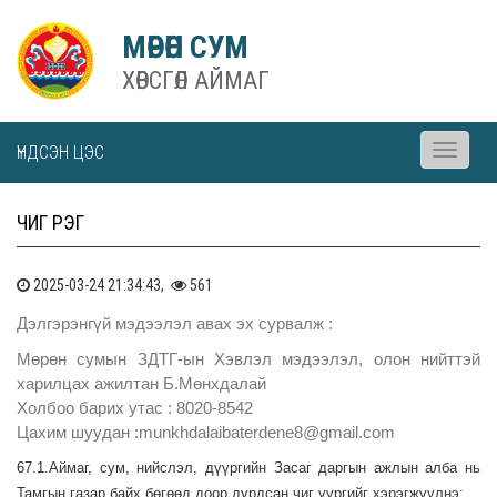
МӨРӨН СУМ
ХӨВСГӨЛ АЙМАГ
ҮНДСЭН ЦЭС
Toggle
navigati
ЧИГ ҮҮРЭГ
2025-03-24 21:34:43,
561
Дэлгэрэнгүй мэдээлэл авах эх сурвалж :
Мөрөн сумын ЗДТГ-ын Хэвлэл мэдээлэл, олон нийттэй
харилцах ажилтан Б.Мөнхдалай
Холбоо барих утас : 8020-8542
Цахим шуудан :munkhdalaibaterdene8@gmail.com
67.1.Аймаг, сум, нийслэл, дүүргийн Засаг даргын ажлын алба н
ь
Тамгын газар
байх бөгөөд доор дурдсан чиг үүргийг хэрэгжүүлнэ: