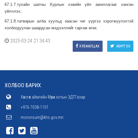
67.1.7.тухайн шатны Хурлын хэвийн үйл ажиллагааг ханган
үйлчлэх;
67.1.8.татварын алба хуульд заасан чиг үүргээ хэрэгжүүлэхтэй
холбогдуулан шаардсан мэдээллийг гаргаж өгөх.
2025-03-24 21:34:43
ХУВААЛЦАХ
ЖИРГЭХ
ХОЛБОО БАРИХ
Хөвсгөл аймгийн Мөрөн хотын ЗДТГазар
+976 7038-1101
moronsum@khs.gov.mn