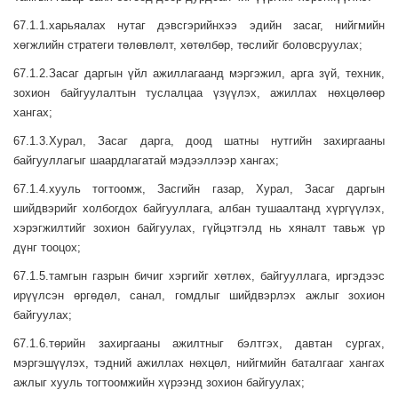
67.1.1.харьяалах нутаг дэвсгэрийнхээ эдийн засаг, нийгмийн
хөгжлийн стратеги төлөвлөлт, хөтөлбөр, төслийг боловсруулах;
67.1.2.Засаг даргын үйл ажиллагаанд мэргэжил, арга зүй, техник,
зохион байгуулалтын туслалцаа үзүүлэх, ажиллах нөхцөлөөр
хангах;
67.1.3.Хурал, Засаг дарга, доод шатны нутгийн захиргааны
байгууллагыг шаардлагатай мэдээллээр хангах;
67.1.4.хууль тогтоомж, Засгийн газар, Хурал, Засаг даргын
шийдвэрийг холбогдох байгууллага, албан тушаалтанд хүргүүлэх,
хэрэгжилтийг зохион байгуулах, гүйцэтгэлд нь хяналт тавьж үр
дүнг тооцох;
67.1.5.тамгын газрын бичиг хэргийг хөтлөх, байгууллага, иргэдээс
ирүүлсэн өргөдөл, санал, гомдлыг шийдвэрлэх ажлыг зохион
байгуулах;
67.1.6.төрийн захиргааны ажилтныг бэлтгэх, давтан сургах,
мэргэшүүлэх, тэдний ажиллах нөхцөл, нийгмийн баталгааг хангах
ажлыг хууль тогтоомжийн хүрээнд зохион байгуулах;